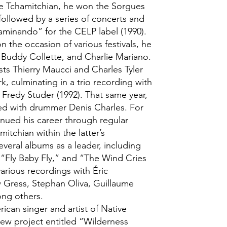
e Tchamitchian, he won the Sorgues
followed by a series of concerts and
aminando” for the CELP label (1990).
the occasion of various festivals, he
 Buddy Collette, and Charlie Mariano.
ts Thierry Maucci and Charles Tyler
, culminating in a trio recording with
Fredy Studer (1992). That same year,
ed with drummer Denis Charles. For
inued his career through regular
itchian within the latter’s
eral albums as a leader, including
“Fly Baby Fly,” and “The Wind Cries
arious recordings with Éric
 Gress, Stephan Oliva, Guillaume
ng others.
can singer and artist of Native
ew project entitled “Wilderness