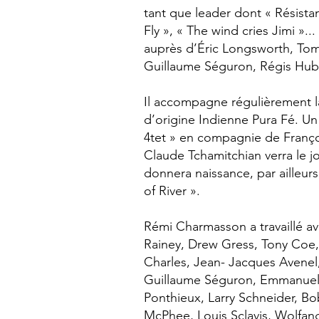
tant que leader dont « Résista
Fly », « The wind cries Jimi »..
auprès d’Éric Longsworth, To
Guillaume Séguron, Régis Huby
Il accompagne régulièrement l
d’origine Indienne Pura Fé. Un
4tet » en compagnie de Franç
Claude Tchamitchian verra le jo
donnera naissance, par ailleurs
of River ».
Rémi Charmasson a travaillé a
Rainey, Drew Gress, Tony Coe, 
Charles, Jean- Jacques Avenel,
Guillaume Séguron, Emmanuel 
Ponthieux, Larry Schneider, Bob
McPhee, Louis Sclavis, Wolfang