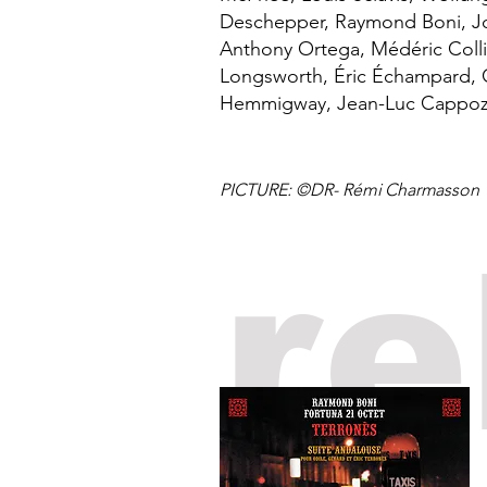
Deschepper, Raymond Boni, Jo
Anthony Ortega, Médéric Coll
Longsworth, Éric Échampard, 
Hemmigway, Jean-Luc Cappozz
PICTURE: ©DR-
Rémi Charmasson
re