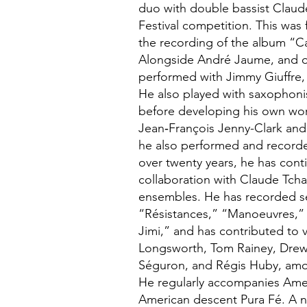
duo with double bassist Claud
Festival competition. This was 
the recording of the album “C
Alongside André Jaume, and on 
performed with Jimmy Giuffre,
He also played with saxophonis
before developing his own work
Jean‑François Jenny-Clark and 
he also performed and record
over twenty years, he has cont
collaboration with Claude Tcham
ensembles. He has recorded sev
“Résistances,” “Manoeuvres,” 
Jimi,” and has contributed to v
Longsworth, Tom Rainey, Drew
Séguron, and Régis Huby, amo
He regularly accompanies Ameri
American descent Pura Fé. A n