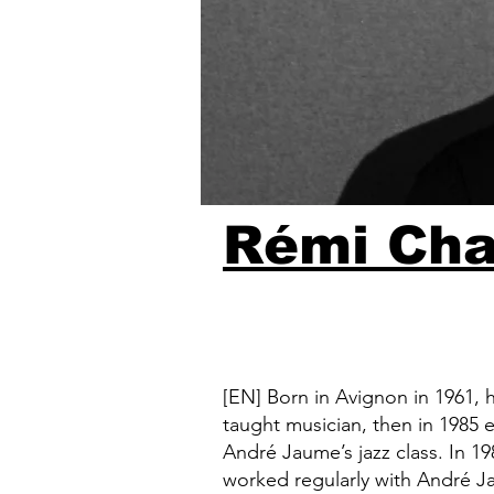
Rémi Ch
[EN] Born in Avignon in 1961, h
taught musician, then in 1985 
André Jaume’s jazz class. In 1
worked regularly with André Ja