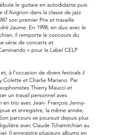
débute le guitare en autodidacte puis
e d’Avignon dans la classe de jazz
87 son premier Prix et travaille
André Jaume. En 1998, en duo avec le
hian, il remporte le concours du
e série de concerts et
 Caminando » pour le Label CELP
 à l’occasion de divers festivals il
 Colette et Charlie Mariano. Par
 saxophonistes Thierry Maucci et
iser un travail personnel avec
n en trio avec Jean- François Jenny-
 joue et enregistre, la même année,
 Son parcours se poursuit depuis plus
égulière avec Claude Tchamitchian au
er. Il enregistre plusieurs albums en