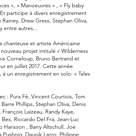
nces », « Manoeuvres » , « Fly baby
. Et participe à divers enregistrement
m Rainey, Drew Gress, Stephan Oliva,
 entre autres...
a chanteuse et artiste Américaine
 nouveau projet intitulé « Wilderness
ois Corneloup, Bruno Bertrand et
ur en juillet 2017. Cette année
, à un enregistrement en solo: « Tales
vec : Pura Fé, Vincent Courtois, Tom
Barre Phillips, Stephan Oliva, Denis
 François Laizeau, Randy Kaye,
Bex, Riccardo Del Fra, Jean-Luc
 Harisson , Barry Altschull, Joe
 Pushnig, Daunik Lazro, Philippe