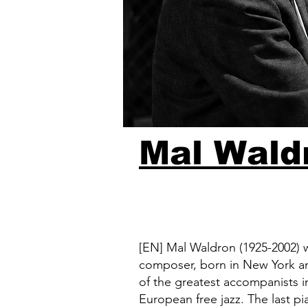
Mal Wald
[EN] Mal Waldron (1925-2002) w
composer, born in New York an
of the greatest accompanists in
European free jazz. The last pi