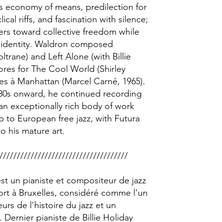
his economy of means, predilection for
lical riffs, and fascination with silence;
tners toward collective freedom while
 identity. Waldron composed
ltrane) and Left Alone (with Billie
ores for The Cool World (Shirley
es à Manhattan (Marcel Carné, 1965).
980s onward, he continued recording
g an exceptionally rich body of work
to European free jazz, with Futura
o his mature art.
/////////////////////////////////////​
st un pianiste et compositeur de jazz
ort à Bruxelles, considéré comme l'un
s de l'histoire du jazz et un
 Dernier pianiste de Billie Holiday