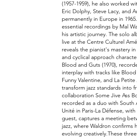
(1957-1959), he also worked wi
Eric Dolphy, Steve Lacy, and A
permanently in Europe in 1965
essential recordings by Mal 
his artistic journey. The solo
live at the Centre Culturel Am
reveals the pianist's mastery in
and cyclical approach characteri
Blood and Guts (1970), recorded
interplay with tracks like Blo
Funny Valentine, and La Petite Af
transform jazz standards into 
collaboration Some Jive Ass Bo
recorded as a duo with South A
Unité in Paris-La Défense, wit
guest, captures a meeting bet
jazz, where Waldron confirms his
evolving creatively.​These thr