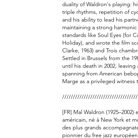
duality of Waldron's playing: 
triple rhythms, repetition of cyc
and his ability to lead his par
maintaining a strong harmonic
standards like Soul Eyes (for Co
Holiday), and wrote the film sc
Clarke, 1963) and Trois chambr
Settled in Brussels from the 1
until his death in 2002, leavin
spanning from American bebop 
Marge as a privileged witness t
///////////////////////////////////
[FR] Mal Waldron (1925–2002) e
américain, né à New York et m
des plus grands accompagnateur
pionnier du free jazz européen.