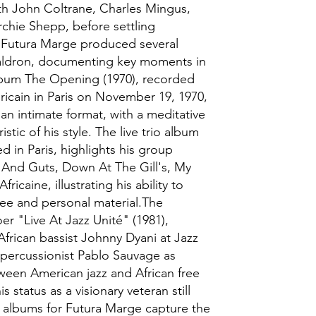
th John Coltrane, Charles Mingus,
rchie Shepp, before settling
.​Futura Marge produced several
Waldron, documenting key moments in
 album The Opening (1970), recorded
éricain in Paris on November 19, 1970,
 an intimate format, with a meditative
stic of his style. The live trio album
 in Paris, highlights his group
od And Guts, Down At The Gill's, My
ricaine, illustrating his ability to
free and personal material.The
er "Live At Jazz Unité" (1981),
frican bassist Johnny Dyani at Jazz
h percussionist Pablo Sauvage as
ween American jazz and African free
 status as a visionary veteran still
ee albums for Futura Marge capture the