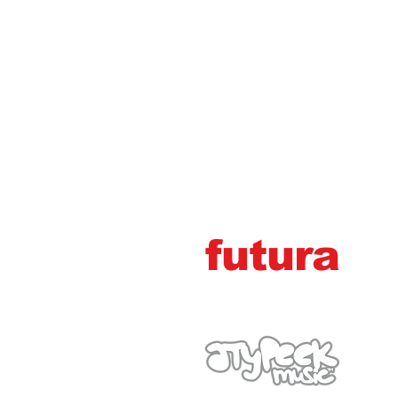
futura
marg
e