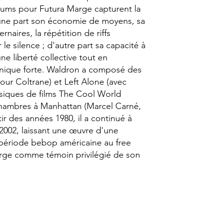
albums pour Futura Marge capturent la
'une part son économie de moyens, sa
rnaires, la répétition de riffs
 le silence ; d'autre part sa capacité à
ne liberté collective tout en
onique forte. Waldron a composé des
ur Coltrane) et Left Alone (avec
 musiques de films The Cool World
s chambres à Manhattan (Marcel Carné,
rtir des années 1980, il a continué à
 2002, laissant une œuvre d'une
 période bebop américaine au free
rge comme témoin privilégié de son