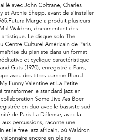
vaillé avec John Coltrane, Charles
 et Archie Shepp, avant de s'installer
65.​Futura Marge a produit plusieurs
e Mal Waldron, documentant des
artistique. Le disque solo The
au Centre Culturel Américain de Paris
 maîtrise du pianiste dans un format
ditative et cyclique caractéristique
 and Guts (1970), enregistré à Paris,
oupe avec des titres comme Blood
My Funny Valentine et La Petite
é à transformer le standard jazz en
a collaboration Some Jive Ass Boer
registrée en duo avec le bassiste sud-
nité de Paris-La Défense, avec la
e aux percussions, raconte une
n et le free jazz africain, où Waldron
 visionnaire encore en pleine