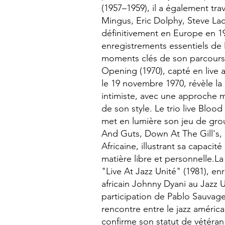
(1957–1959), il a également tra
Mingus, Eric Dolphy, Steve Lacy
définitivement en Europe en 19
enregistrements essentiels d
moments clés de son parcours 
Opening (1970), capté en live 
le 19 novembre 1970, révèle la
intimiste, avec une approche mé
de son style. Le trio live Blood
met en lumière son jeu de gr
And Guts, Down At The Gill's, 
Africaine, illustrant sa capacit
matière libre et personnelle.L
"Live At Jazz Unité" (1981), en
africain Johnny Dyani au Jazz U
participation de Pablo Sauvag
rencontre entre le jazz américai
confirme son statut de vétéran