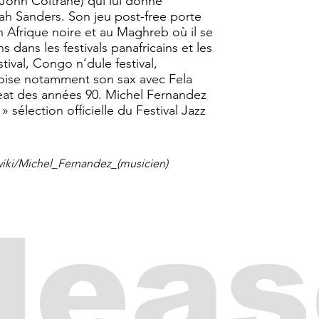
ohn Coltrane) qui lui donne
ah Sanders. Son jeu post-free porte
n Afrique noire et au Maghreb où il se
 dans les festivals panafricains et les
stival, Congo n’dule festival,
l croise notamment son sax avec Fela
at des années 90. Michel Fernandez
» sélection officielle du Festival Jazz
/wiki/Michel_Fernandez_(musicien)
lea