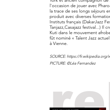
York et ancien compagnon de J
l'occasion de jouer avec Pharo
la trace de ses longs séjours e
produit avec diverses formations
Instituts français (DakarJazz Fe
Tanjazz,Casajazz festival...) I
Kuti dans le mouvement afrobe
fût nominé « Talent Jazz actuel 
à Vienne.
SOURCE:
https://fr.wikipedia.org
PICTURE: ©Léa Fernandez
re