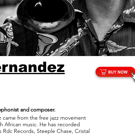
ernandez
xophonist and composer.
z came from the free jazz movement
th African music. He has recorded
s Rdc Records, Steeple Chase, Cristal