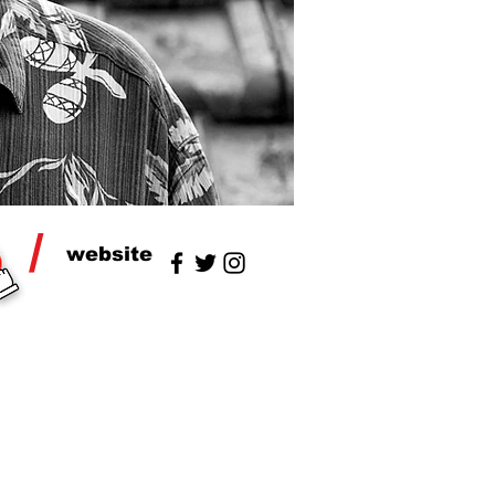
/
website