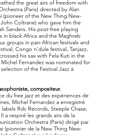
athed the great airs of freedom with
rchestra (Paris) directed by Alan
ai (pioneer of the New Thing New-
 John Coltrane) who gave him the
ah Sanders. His post-free playing
ys in black Africa and the Maghreb
s groups in pan-African festivals and
tival, Congo n'dule festival, Tanjazz,
 crossed his sax with Fela Kuti in the
. Michel Fernandez was nominated for
 selection of the Festival Jazz à
axophoniste, compositeur.
ce du free jazz et des expériences de
ines, Michel Fernandez a enregistré
labels Rdc Records, Steeple Chase,
l a respiré les grands airs de la
unication Orchestra (Paris) dirigé par
cai (pionnier de la New Thing New-