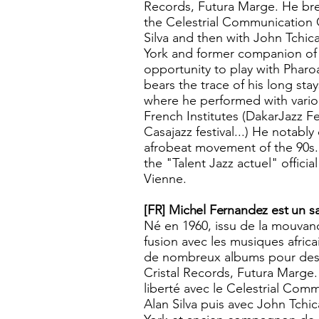
Records, Futura Marge. He bre
the Celestrial Communication O
Silva and then with John Tchic
York and former companion of
opportunity to play with Pharo
bears the trace of his long sta
where he performed with variou
French Institutes (DakarJazz Fes
Casajazz festival...) He notably
afrobeat movement of the 90s
the "Talent Jazz actuel" official
Vienne.
[FR] Michel Fernandez est un s
Né en 1960, issu de la mouvan
fusion avec les musiques africa
de nombreux albums pour des 
Cristal Records, Futura Marge. I
liberté avec le Celestrial Comm
Alan Silva puis avec John Tchi