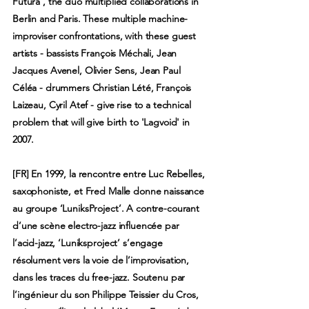
Futura', the duo multiplied collaborations in
Berlin and Paris. These multiple machine-
improviser confrontations, with these guest
artists - bassists François Méchali, Jean
Jacques Avenel, Olivier Sens, Jean Paul
Céléa - drummers Christian Lété, François
Laizeau, Cyril Atef - give rise to a technical
problem that will give birth to 'Lagvoid' in
2007.
[FR] En 1999, la rencontre entre Luc Rebelles,
saxophoniste, et Fred Malle donne naissance
au groupe ‘LuniksProject’. A contre-courant
d’une scène electro-jazz influencée par
l’acid-jazz, ‘Luniksproject’ s’engage
résolument vers la voie de l’improvisation,
dans les traces du free-jazz. Soutenu par
l’ingénieur du son Philippe Teissier du Cros,