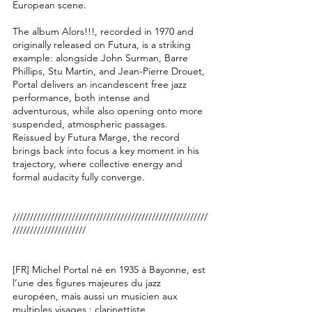
European scene.
The album Alors!!!, recorded in 1970 and
originally released on Futura, is a striking
example: alongside John Surman, Barre
Phillips, Stu Martin, and Jean-Pierre Drouet,
Portal delivers an incandescent free jazz
performance, both intense and
adventurous, while also opening onto more
suspended, atmospheric passages.
Reissued by Futura Marge, the record
brings back into focus a key moment in his
trajectory, where collective energy and
formal audacity fully converge.
////////////////////////////////////////////////////////
/////////////////////
[FR] Michel Portal né en 1935 à Bayonne, est
l’une des figures majeures du jazz
européen, mais aussi un musicien aux
multiples visages : clarinettiste,