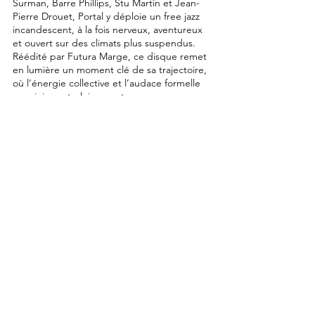
Surman, Barre Phillips, Stu Martin et Jean-
Pierre Drouet, Portal y déploie un free jazz
incandescent, à la fois nerveux, aventureux
et ouvert sur des climats plus suspendus.
Réédité par Futura Marge, ce disque remet
en lumière un moment clé de sa trajectoire,
où l’énergie collective et l’audace formelle
se rejoignent pleinement.
PICTURE: ©DR -
Michel Portal
/
website