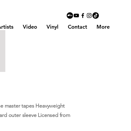
l
rtists
Video
Vinyl
Contact
More
he master tapes Heavyweight
ard outer sleeve Licensed from