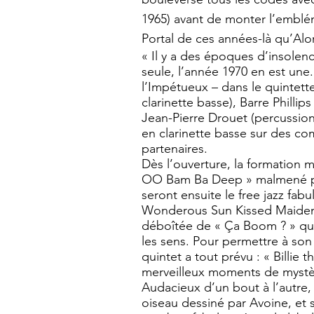
1965) avant de monter l’emblém
Portal de ces années-là qu’Al
« Il y a des époques d’insolence
seule, l’année 1970 en est une.
l’Impétueux – dans le quintet
clarinette basse), Barre Phillip
Jean-Pierre Drouet (percussion
en clarinette basse sur des co
partenaires.
Dès l’ouverture, la formation 
OO Bam Ba Deep » malmené par
seront ensuite le free jazz fab
Wonderous Sun Kissed Maiden!
déboîtée de « Ça Boom ? » qui
les sens. Pour permettre à son 
quintet a tout prévu : « Billie 
merveilleux moments de mystèr
Audacieux d’un bout à l’autre,
oiseau dessiné par Avoine, et 