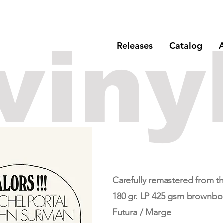
viny
Releases
Catalog
A
Carefully remastered from t
180 gr. LP 425 gsm brownbo
Futura / Marge