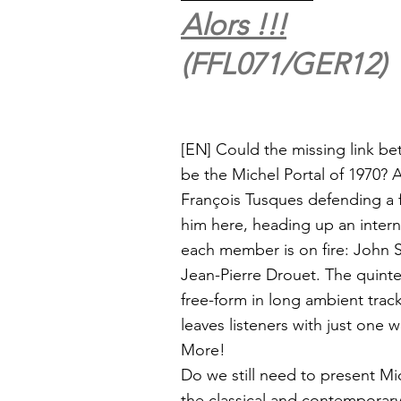
Alors !​!​!
(FFL071/GER12)
[EN]
Could the missing link be
be the Michel Portal of 1970? 
François Tusques defending a f
him here, heading up an intern
each member is on fire: John S
Jean-Pierre Drouet. The quinte
free-form in long ambient trac
leaves listeners with just one w
More!
Do we still need to present Mich
the classical and contemporary 