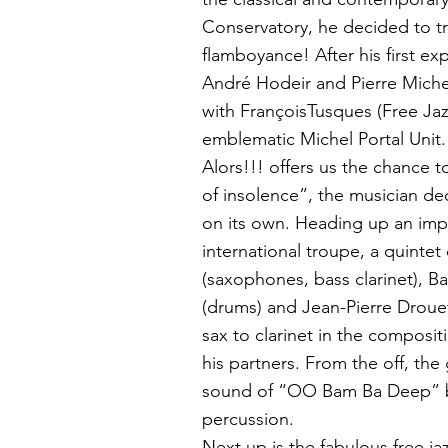
Conservatory, he decided to try
flamboyance! After his first ex
André Hodeir and Pierre Miche
with FrançoisTusques (Free Jazz
emblematic Michel Portal Unit. I
Alors!!! offers us the chance t
of insolence”, the musician de
on its own. Heading up an im
international troupe, a quinte
(saxophones, bass clarinet), Ba
(drums) and Jean-Pierre Drouet
sax to clarinet in the composit
his partners. From the off, th
sound of “OO Bam Ba Deep” b
percussion.
Next up is the fabulous free j