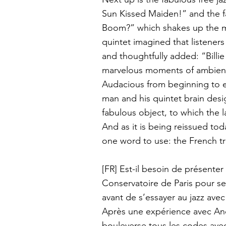
Sun Kissed Maiden!” and the fa
Boom?” which shakes up the m
quintet imagined that listener
and thoughtfully added: “Billi
marvelous moments of ambient
Audacious from beginning to en
man and his quintet brain desi
fabulous object, to which the l
And as it is being reissued toda
one word to use: the French tra
[FR]
Est-il besoin de présenter M
Conservatoire de Paris pour se
avant de s’essayer au jazz ave
Après une expérience avec Andr
bouleverse tous les codes avec