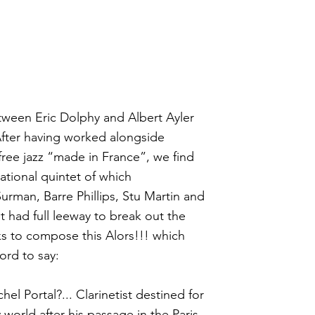
tween Eric Dolphy and Albert Ayler
After having worked alongside
ree jazz “made in France”, we find
ational quintet of which
urman, Barre Phillips, Stu Martin and
t had full leeway to break out the
ks to compose this Alors!!! which
ord to say:
el Portal?... Clarinetist destined for
world after his passage in the Paris