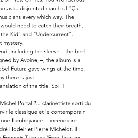
ntastic disjointed march of “Ça
usicians every which way. The
s would need to catch their breath,
e the Kid” and “Undercurrent”,
 mystery.
d, including the sleeve – the bird-
gned by Avoine, –, the album is a
abel Futura gave wings at the time.
y there is just
nslation of the title, So!!!
ichel Portal ?... clarinettiste sorti du
rvir le classique et le contemporain
c une flamboyance… incendiaire.
é Hodeir et Pierre Michelot, il
 François Tusques (Free Jazz, en