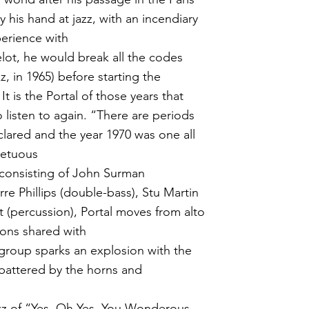
 his hand at jazz, with an incendiary
perience with
lot, he would break all the codes
, in 1965) before starting the
t is the Portal of those years that
o listen to again. “There are periods
clared and the year 1970 was one all
petuous
t consisting of John Surman
rre Phillips (double-bass), Stu Martin
 (percussion), Portal moves from alto
ions shared with
e group sparks an explosion with the
attered by the horns and
azz of “Yes, Oh Yes, You Wonderous