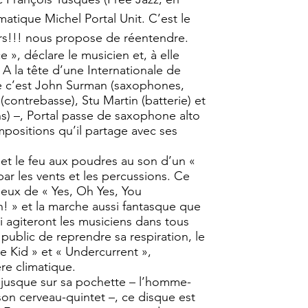
atique Michel Portal Unit. C’est le
ors!!! nous propose de réentendre.
 », déclare le musicien et, à elle
 A la tête d’une Internationale de
te c’est John Surman (saxophones,
s (contrebasse), Stu Martin (batterie) et
s) –, Portal passe de saxophone alto
mpositions qu’il partage avec ses
met le feu aux poudres au son d’un «
 les vents et les percussions. Ce
uleux de « Yes, Oh Yes, You
 » et la marche aussi fantasque que
 agiteront les musiciens dans tous
public de reprendre sa respiration, le
the Kid » et « Undercurrent »,
e climatique.
 jusque sur sa pochette – l’homme-
son cerveau-quintet –, ce disque est