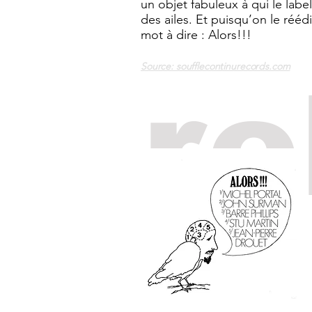
un objet fabuleux à qui le lab
des ailes. Et puisqu’on le rééd
mot à dire : Alors!!!
Source: soufflecontinurecords.com
re