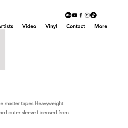
l
rtists
Video
Vinyl
Contact
More
he master tapes Heavyweight
ard outer sleeve Licensed from