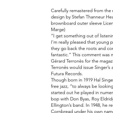
Carefully remastered from the 
design by Stefan Thanneur Hea
brownboard outer sleeve Licen
Marge)
“I get something out of liste
I’m really pleased that young p
they go back the roots and co
fantastic.” This comment was 
Gérard Terronès for the magazi
Terronès would issue Singer’s
Futura Records.
Though born in 1919 Hal Singer 
free jazz, “to always be looki
started out he played in nume
bop with Don Byas, Roy Eldrid
Ellington’s band. In 1948, he r
Cornbread under his own name,