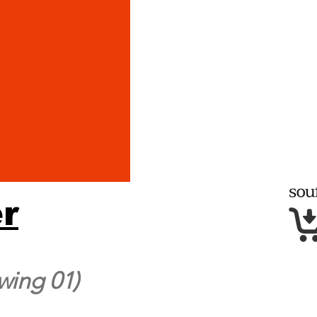
r
wing 01)