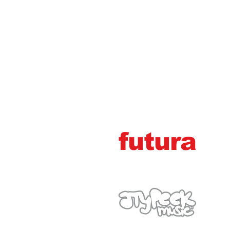
futura
marg
e