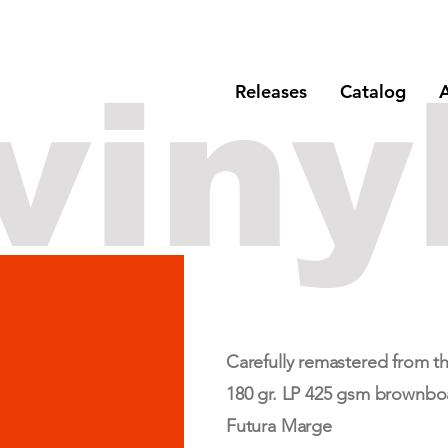
viny
Releases
Catalog
A
Carefully remastered from t
180 gr. LP 425 gsm brownbo
Futura Marge