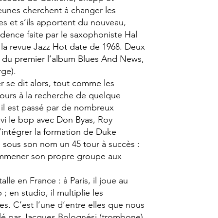
jeunes cherchent à changer les
es et s’ils apportent du nouveau,
idence faite par le saxophoniste Hal
 la revue Jazz Hot date de 1968. Deux
ie du premier l’album Blues And News,
rge).
r se dit alors, tout comme les
ujours à la recherche de quelque
 il est passé par de nombreux
rvi le bop avec Don Byas, Roy
’intégrer la formation de Duke
re sous son nom un 45 tour à succès :
emmener son propre groupe aux
alle en France : à Paris, il joue au
 en studio, il multiplie les
es. C’est l’une d’entre elles que nous
lé par Jacques Bolognési (trombone),