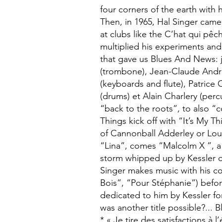
four corners of the earth with
Then, in 1965, Hal Singer came t
at clubs like the C’hat qui pêch
multiplied his experiments and
that gave us Blues And News: 
(trombone), Jean-Claude André 
(keyboards and flute), Patrice C
(drums) et Alain Charlery (per
“back to the roots”, to also 
Things kick off with “It’s My T
of Cannonball Adderley or Lou 
“Lina”, comes “Malcolm X ”, a
storm whipped up by Kessler o
Singer makes music with his co
Bois”, “Pour Stéphanie”) befor
dedicated to him by Kessler fo
was another title possible?... B
* « Je tire des satisfactions à