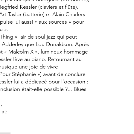
gfried Kessler (claviers et flûte),
Art Taylor (batterie) et Alain Charlery
puise lui aussi « aux sources » pour,
u ».
hing », air de soul jazz qui peut
ll Adderley que Lou Donaldson. Après
’est « Malcolm X », lumineux hommage
essler lève au piano. Retournant au
usique une joie de vivre
Pour Stéphanie ») avant de conclure
ssler lui a dédicacé pour l’occasion :
clusion était-elle possible ?... Blues
,
 at: