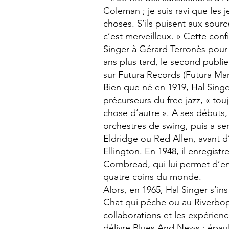
Coleman ; je suis ravi que les 
choses. S’ils puisent aux sourc
c’est merveilleux. » Cette conf
Singer à Gérard Terronès pour
ans plus tard, le second publ
sur Futura Records (Futura Ma
Bien que né en 1919, Hal Singe
précurseurs du free jazz, « to
chose d’autre ». A ses débuts,
orchestres de swing, puis a se
Eldridge ou Red Allen, avant d
Ellington. En 1948, il enregist
Cornbread, qui lui permet d’
quatre coins du monde.
Alors, en 1965, Hal Singer s’inst
Chat qui pêche ou au Riverbop ;
collaborations et les expérienc
délivre Blues And News : épau