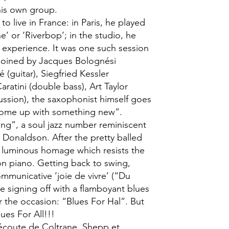
 his own group.
o live in France: in Paris, he played
e’ or ‘Riverbop’; in the studio, he
 experience. It was one such session
joined by Jacques Bolognési
(guitar), Siegfried Kessler
aratini (double bass), Art Taylor
cussion), the saxophonist himself goes
“come up with something new”.
hing”, a soul jazz number reminiscent
Donaldson. After the pretty balled
 luminous homage which resists the
n piano. Getting back to swing,
mmunicative ’joie de vivre’ (“Du
e signing off with a flamboyant blues
r the occasion: “Blues For Hal”. But
lues For All!!!
 l’écoute de Coltrane, Shepp et