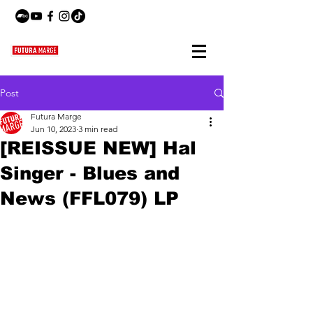
Post
Futura Marge
Jun 10, 2023
3 min read
[REISSUE NEW] Hal
Singer - Blues and
News (FFL079) LP