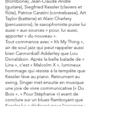
(trombone), Jean-Claude André 
(guitare), Siegfried Kessler (claviers et 
flûte), Patrice Caratini (contrebasse), Art 
Taylor (batterie) et Alain Charlery 
(percussions), le saxophoniste puise lui 
aussi « aux sources » pour, lui aussi, 
apporter « du nouveau ».
Tout commence avec « It’s My Thing », 
air de soul jazz qui peut rappeler aussi 
bien Cannonball Adderley que Lou 
Donaldson. Après la belle balade de « 
Lina », c’est « Malcolm X », lumineux 
hommage qui résiste à la tempête que 
Kessler lève au piano. Retournant au 
swing, Singer met ensuite en musique 
une joie de vivre communicative (« Du 
Bois », « Pour Stéphanie ») avant de 
conclure sur un blues flamboyant que 
Kessler lui a dédicacé pour l’occasion : 
« Blues For Hal ». Une autre conclusion 
était-elle possible ?... Blues For All!!!
-