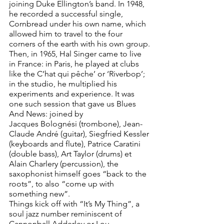
joining Duke Ellington’s band. In 1948, 
he recorded a successful single, 
Cornbread under his own name, which 
allowed him to travel to the four 
corners of the earth with his own group.
Then, in 1965, Hal Singer came to live 
in France: in Paris, he played at clubs 
like the C’hat qui pêche’ or ‘Riverbop’; 
in the studio, he multiplied his 
experiments and experience. It was 
one such session that gave us Blues 
And News: joined by
Jacques Bolognési (trombone), Jean-
Claude André (guitar), Siegfried Kessler 
(keyboards and flute), Patrice Caratini 
(double bass), Art Taylor (drums) et 
Alain Charlery (percussion), the 
saxophonist himself goes “back to the 
roots”, to also “come up with 
something new”.
Things kick off with “It’s My Thing”, a 
soul jazz number reminiscent of 
Cannonball Adderley or Lou 