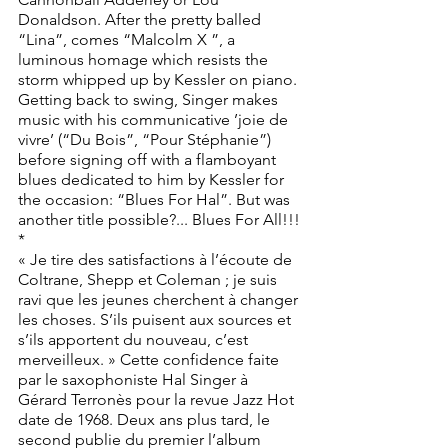
Donaldson. After the pretty balled 
“Lina”, comes “Malcolm X ”, a 
luminous homage which resists the 
storm whipped up by Kessler on piano.
Getting back to swing, Singer makes 
music with his communicative ’joie de 
vivre’ (“Du Bois”, “Pour Stéphanie”) 
before signing off with a flamboyant 
blues dedicated to him by Kessler for 
the occasion: “Blues For Hal”. But was 
another title possible?... Blues For All!!!
*
« Je tire des satisfactions à l’écoute de 
Coltrane, Shepp et Coleman ; je suis 
ravi que les jeunes cherchent à changer 
les choses. S’ils puisent aux sources et 
s’ils apportent du nouveau, c’est 
merveilleux. » Cette confidence faite 
par le saxophoniste Hal Singer à 
Gérard Terronès pour la revue Jazz Hot 
date de 1968. Deux ans plus tard, le 
second publie du premier l’album 