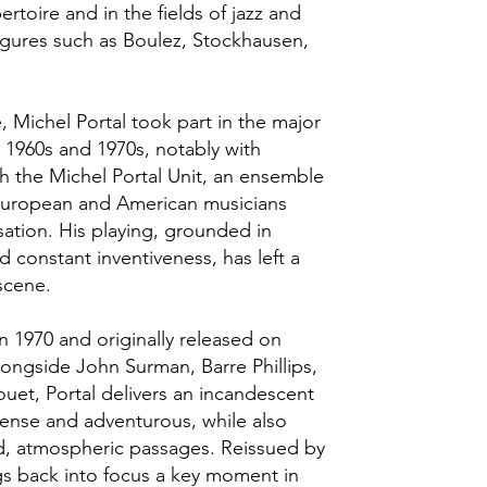
rtoire and in the fields of jazz and
figures such as Boulez, Stockhausen,
e, Michel Portal took part in the major
 1960s and 1970s, notably with
th the Michel Portal Unit, an ensemble
uropean and American musicians
sation. His playing, grounded in
 constant inventiveness, has left a
scene.
n 1970 and originally released on
alongside John Surman, Barre Phillips,
ouet, Portal delivers an incandescent
tense and adventurous, while also
, atmospheric passages. Reissued by
gs back into focus a key moment in