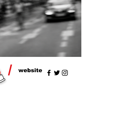
/
website