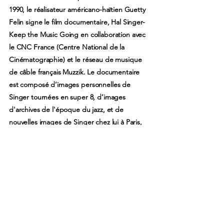
1990, le réalisateur américano-haïtien Guetty
Felin signe le film documentaire, Hal Singer-
Keep the Music Going en collaboration avec
le CNC France (Centre National de la
Cinématographie) et le réseau de musique
de câble français Muzzik. Le documentaire
est composé d’images personnelles de
Singer tournées en super 8, d’images
d'archives de l'époque du jazz, et de
nouvelles images de Singer chez lui à Paris,
en concert ou à l’école où il enseigne le jazz
à la jeune génération. Ce documentaire est
le seul film sur la carrière de Singer à ce jour.
En 2013, la ville de Chatou, où il réside,
inaugure un conservatoire à son nom. Hal
Singer meurt à Chatou le 18 août 2020 à
l’âge de 100 ans. Il est inhumé quatre jours
plus tard dans le cimetière des Landes de