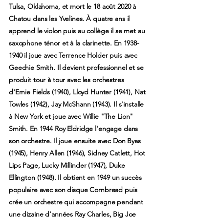
Tulsa, Oklahoma, et mort le 18 août 2020 à
Chatou dans les Yvelines. À quatre ans il
apprend le violon puis au collège il se met au
saxophone ténor et à la clarinette. En 1938-
1940 il joue avec Terrence Holder puis avec
Geechie Smith. Il devient professionnel et se
produit tour à tour avec les orchestres
d'Ernie Fields (1940), Lloyd Hunter (1941), Nat
Towles (1942), Jay McShann (1943). Il s'installe
à New York et joue avec Willie "The Lion"
Smith. En 1944 Roy Eldridge l'engage dans
son orchestre. Il joue ensuite avec Don Byas
(1945), Henry Allen (1946), Sidney Catlett, Hot
Lips Page, Lucky Millinder (1947), Duke
Ellington (1948). Il obtient en 1949 un succès
populaire avec son disque Cornbread puis
crée un orchestre qui accompagne pendant
une dizaine d'années Ray Charles, Big Joe