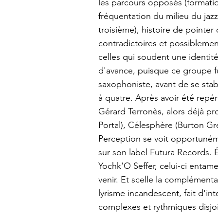
les parcours opposés (format
fréquentation du milieu du jaz
troisième), histoire de pointer
contradictoires et possibleme
celles qui soudent une identité 
d'avance, puisque ce groupe fu
saxophoniste, avant de se stab
à quatre. Après avoir été repé
Gérard Terronès, alors déjà pr
Portal), Célesphère (Burton Gre
Perception se voit opportunéme
sur son label Futura Records. 
Yochk'O Seffer, celui-ci entame
venir. Et scelle la complémenta
lyrisme incandescent, fait d'in
complexes et rythmiques disjoi