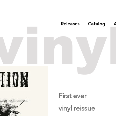
viny
Releases
Catalog
A
First ever
vinyl reissue