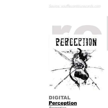
Source: soufflecontinurecords.com
re
DIGITAL
Perception
Perception