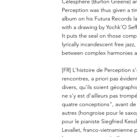
Célesphère (Burton Greene) and
Perception was thus given a tim
album on his Futura Records la
with a drawing by Yochk'O Seffer,
It puts the seal on those comp
lyrically incandescent free jazz
between complex harmonies an
[FR]
L'histoire de Perception s
rencontres, a priori pas évide
divers, qu'ils soient géograph
ne s'y est d'ailleurs pas tromp
quatre conceptions", avant de d
autres (hongroise pour le sax
pour le pianiste Siegfried Kessl
Levallet, franco-vietnamienne 