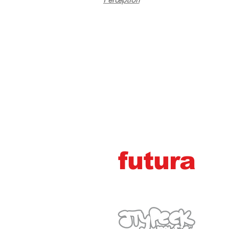
futura
marg
e