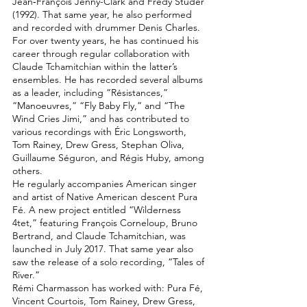
Jean‑François Jenny-Clark and Fredy Studer
(1992). That same year, he also performed
and recorded with drummer Denis Charles.
For over twenty years, he has continued his
career through regular collaboration with
Claude Tchamitchian within the latter’s
ensembles. He has recorded several albums
as a leader, including “Résistances,”
“Manoeuvres,” “Fly Baby Fly,” and “The
Wind Cries Jimi,” and has contributed to
various recordings with Éric Longsworth,
Tom Rainey, Drew Gress, Stephan Oliva,
Guillaume Séguron, and Régis Huby, among
others.
He regularly accompanies American singer
and artist of Native American descent Pura
Fé. A new project entitled “Wilderness
4tet,” featuring François Corneloup, Bruno
Bertrand, and Claude Tchamitchian, was
launched in July 2017. That same year also
saw the release of a solo recording, “Tales of
River.”
Rémi Charmasson has worked with: Pura Fé,
Vincent Courtois, Tom Rainey, Drew Gress,