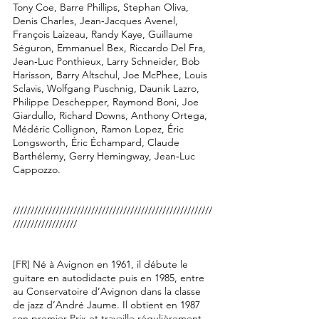
Tony Coe, Barre Phillips, Stephan Oliva,
Denis Charles, Jean‑Jacques Avenel,
François Laizeau, Randy Kaye, Guillaume
Séguron, Emmanuel Bex, Riccardo Del Fra,
Jean‑Luc Ponthieux, Larry Schneider, Bob
Harisson, Barry Altschul, Joe McPhee, Louis
Sclavis, Wolfgang Puschnig, Daunik Lazro,
Philippe Deschepper, Raymond Boni, Joe
Giardullo, Richard Downs, Anthony Ortega,
Médéric Collignon, Ramon Lopez, Éric
Longsworth, Éric Échampard, Claude
Barthélemy, Gerry Hemingway, Jean‑Luc
Cappozzo.
////////////////////////////////////////////////////////
//////////////////
[FR] Né à Avignon en 1961, il débute le
guitare en autodidacte puis en 1985, entre
au Conservatoire d’Avignon dans la classe
de jazz d’André Jaume. Il obtient en 1987
son premier Prix et travaille régulièrement