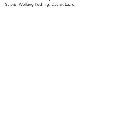
Sclavis, Wolfang Pushnig, Daunik Lazro,
Philippe Deschepper, Raymond Boni, Joe
Giardullo, Richard Downs, Anthony Ortega,
Médéric Collignon, Ramon lopez, Éric
Longsworth, Éric Échampard, Claude
Barthélémy, Gerry Hemmigway, Jean-Luc
Cappozzo...
PICTURE: ©DR-
Rémi Charmasson