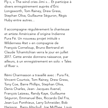
Fly », « The wind cries Jimi »... Et participe à
divers enregistrement auprès d’Éric
Longsworth, Tom Rainey, Drew Gress,
Stephan Oliva, Guillaume Séguron, Régis
Huby entre autres...
Il accompagne régulièrement la chanteuse
et artiste Américaine d’origine Indienne
Pura Fé. Un nouveau projet intitulé «
Wilderness 4tet » en compagnie de
François Corneloup, Bruno Bertrand et
Claude Tchamitchian verra le jour en juillet
2017. Cette année donnera naissance, par
ailleurs, à un enregistrement en solo: « Tales
of River ».
Rémi Charmasson a travaillé avec : Pura Fé,
Vincent Courtois, Tom Rainey, Drew Gress,
Tony Coe, Barre Phillips, Stephan Oliva,
Denis Charles, Jean- Jacques Avenel,
François Laizeau, Randy Kaye, Guillaume
Séguron, Emmanuel Bex, Riccardo Del Fra,
Jean-Luc Ponthieux, Larry Schneider, Bob
Harisson , Barry Altschull, Joe McPhee, Louis