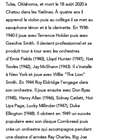
Tulsa, Oklahoma, et mort le 18 août 2020 à
Chatou dans les Yvelines. À quatre ans il
apprend le violon puis au collège il se met au
saxophone ténor et à la clarinette. En 1938-
1940 il joue avec Terrence Holder puis avec
Geechie Smith. Il devient professionnel et se
produit tour à tour avec les orchestres
d'Ernie Fields (1940), Lloyd Hunter (1941), Nat
Towles (1942), Jay McShann (1943). Il s'installe
à New York et joue avec Willie "The Lion"
Smith. En 1944 Roy Eldridge l'engage dans
son orchestre. Il joue ensuite avec Don Byas
(1945), Henry Allen (1946), Sidney Catlett, Hot
Lips Page, Lucky Millinder (1947), Duke
Ellington (1948). Il obtient en 1949 un succès
populaire avec son disque Cornbread puis
crée un orchestre qui accompagne pendant
une dizaine d'années Ray Charles, Big Joe