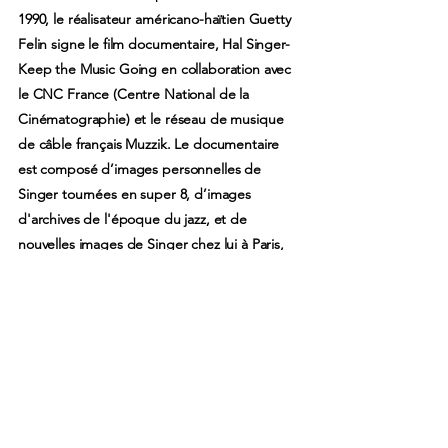
1990, le réalisateur américano-haïtien Guetty
Felin signe le film documentaire, Hal Singer-
Keep the Music Going en collaboration avec
le CNC France (Centre National de la
Cinématographie) et le réseau de musique
de câble français Muzzik. Le documentaire
est composé d’images personnelles de
Singer tournées en super 8, d’images
d'archives de l'époque du jazz, et de
nouvelles images de Singer chez lui à Paris,
en concert ou à l’école où il enseigne le jazz
à la jeune génération. Ce documentaire est
le seul film sur la carrière de Singer à ce jour.
En 2013, la ville de Chatou, où il réside,
inaugure un conservatoire à son nom. Hal
Singer meurt à Chatou le 18 août 2020 à
l’âge de 100 ans. Il est inhumé quatre jours
plus tard dans le cimetière des Landes de