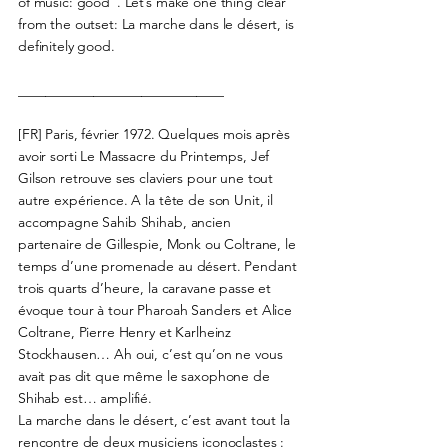
of music: good”. Let’s make one thing clear
from the outset: La marche dans le désert, is
definitely good.
______________________________
[FR] Paris, février 1972. Quelques mois après
avoir sorti Le Massacre du Printemps, Jef
Gilson retrouve ses claviers pour une tout
autre expérience. A la tête de son Unit, il
accompagne Sahib Shihab, ancien
partenaire de Gillespie, Monk ou Coltrane, le
temps d’une promenade au désert. Pendant
trois quarts d’heure, la caravane passe et
évoque tour à tour Pharoah Sanders et Alice
Coltrane, Pierre Henry et Karlheinz
Stockhausen… Ah oui, c’est qu’on ne vous
avait pas dit que même le saxophone de
Shihab est… amplifié.
La marche dans le désert, c’est avant tout la
rencontre de deux musiciens iconoclastes :