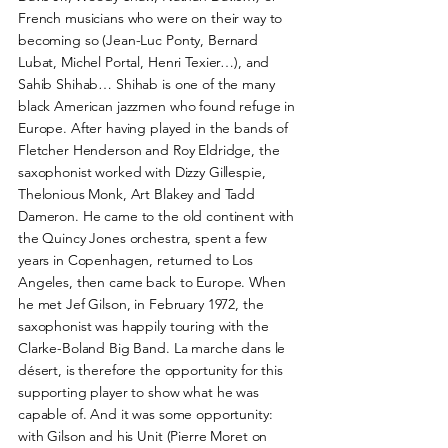
French musicians who were on their way to
becoming so (Jean-Luc Ponty, Bernard
Lubat, Michel Portal, Henri Texier…), and
Sahib Shihab… Shihab is one of the many
black American jazzmen who found refuge in
Europe. After having played in the bands of
Fletcher Henderson and Roy Eldridge, the
saxophonist worked with Dizzy Gillespie,
Thelonious Monk, Art Blakey and Tadd
Dameron. He came to the old continent with
the Quincy Jones orchestra, spent a few
years in Copenhagen, returned to Los
Angeles, then came back to Europe. When
he met Jef Gilson, in February 1972, the
saxophonist was happily touring with the
Clarke-Boland Big Band. La marche dans le
désert, is therefore the opportunity for this
supporting player to show what he was
capable of. And it was some opportunity:
with Gilson and his Unit (Pierre Moret on