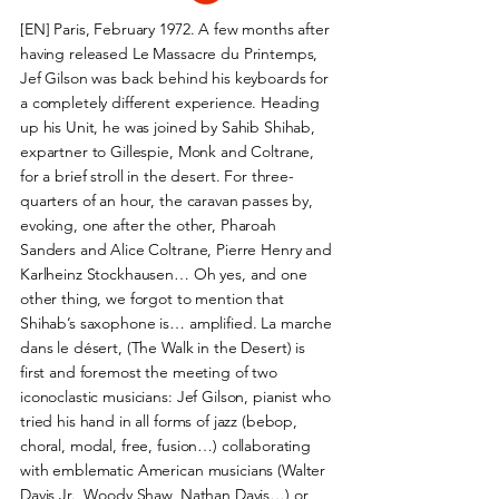
[EN] Paris, February 1972. A few months after
having released Le Massacre du Printemps,
Jef Gilson was back behind his keyboards for
a completely different experience. Heading
up his Unit, he was joined by Sahib Shihab,
expartner to Gillespie, Monk and Coltrane,
for a brief stroll in the desert. For three-
quarters of an hour, the caravan passes by,
evoking, one after the other, Pharoah
Sanders and Alice Coltrane, Pierre Henry and
Karlheinz Stockhausen… Oh yes, and one
other thing, we forgot to mention that
Shihab’s saxophone is… amplified. La marche
dans le désert, (The Walk in the Desert) is
first and foremost the meeting of two
iconoclastic musicians: Jef Gilson, pianist who
tried his hand in all forms of jazz (bebop,
choral, modal, free, fusion…) collaborating
with emblematic American musicians (Walter
Davis Jr., Woody Shaw, Nathan Davis…) or