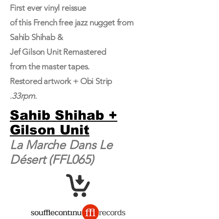
First ever vinyl reissue
of this French free jazz nugget from
Sahib Shihab &
Jef Gilson Unit Remastered
from the master tapes.
Restored artwork + Obi Strip
.
33rpm.
Sahib Shihab +
Gilson Unit
La Marche Dans Le
Désert (FFL065)