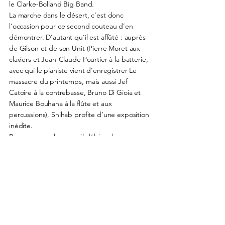
le Clarke-Bolland Big Band.
La marche dans le désert, c’est donc
l’occasion pour ce second couteau d’en
démontrer. D’autant qu’il est affûté : auprès
de Gilson et de son Unit (Pierre Moret aux
claviers et Jean-Claude Pourtier à la batterie,
avec qui le pianiste vient d’enregistrer Le
massacre du printemps, mais aussi Jef
Catoire à la contrebasse, Bruno Di Gioia et
Maurice Bouhana à la flûte et aux
percussions), Shihab profite d’une exposition
inédite.
Pour marquer le coup, il délaisse le
saxophone baryton pour un soprano…
varitone. Amplifié sans pour autant perdre sa
sonorité naturelle, l’instrument rivalise de
présence avec les claviers électrique et
électronique de Gilson. Voilà bien de quoi
changer la face du jazz modal : dans une
forêt de percussions, Shihab et Gilson