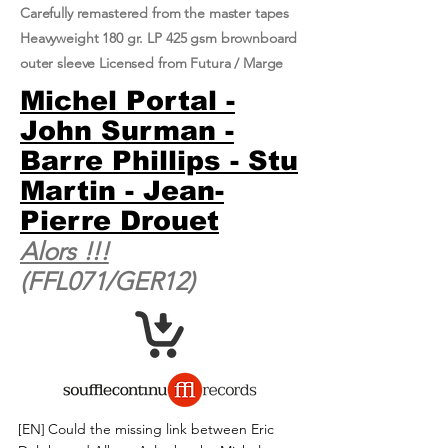
Carefully remastered from the master tapes
Heavyweight 180 gr. LP 425 gsm brownboard
outer sleeve Licensed from Futura / Marge
Michel Portal -
John Surman -
Barre Phillips - Stu
Martin - Jean-
Pierre Drouet
Alors !​!​!
(FFL071/GER12)
[EN]
Could the missing link between Eric