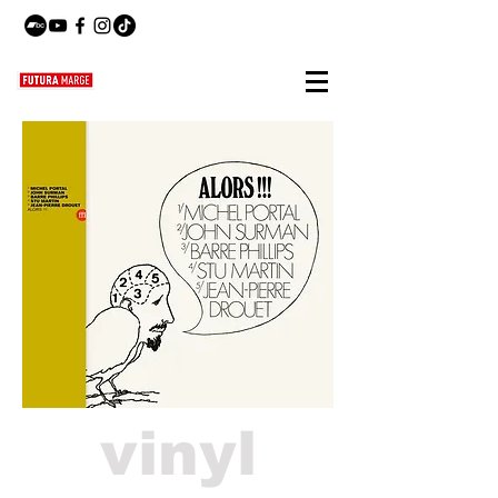
vinyl