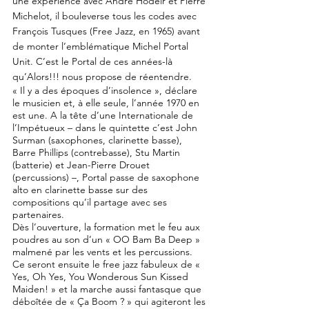
une expérience avec André Hodeir et Pierre
Michelot, il bouleverse tous les codes avec
François Tusques (Free Jazz, en 1965) avant
de monter l’emblématique Michel Portal
Unit. C’est le Portal de ces années-là
qu’Alors!!! nous propose de réentendre.
« Il y a des époques d’insolence », déclare
le musicien et, à elle seule, l’année 1970 en
est une. A la tête d’une Internationale de
l’Impétueux – dans le quintette c’est John
Surman (saxophones, clarinette basse),
Barre Phillips (contrebasse), Stu Martin
(batterie) et Jean-Pierre Drouet
(percussions) –, Portal passe de saxophone
alto en clarinette basse sur des
compositions qu’il partage avec ses
partenaires.
Dès l’ouverture, la formation met le feu aux
poudres au son d’un « OO Bam Ba Deep »
malmené par les vents et les percussions.
Ce seront ensuite le free jazz fabuleux de «
Yes, Oh Yes, You Wonderous Sun Kissed
Maiden! » et la marche aussi fantasque que
déboîtée de « Ça Boom ? » qui agiteront les