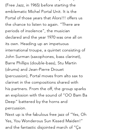
(Free Jazz, in 1965) before starting the
emblematic Michel Portal Unit. It is the
Portal of those years that Alors!!! offers us
the chance to listen to again. “There are
periods of insolence”, the musician
declared and the year 1970 was one all on
its own. Heading up an impetuous
international troupe, a quintet consisting of
John Surman (saxophones, bass clarinet),
Barre Phillips (double-bass), Stu Martin
(drums) and Jean-Pierre Drouet
(percussion), Portal moves from alto sax to
clarinet in the compositions shared with
his partners. From the off, the group sparks
an explosion with the sound of “OO Bam Ba
Deep” battered by the horns and
percussion.
Next up is the fabulous free jazz of “Yes, Oh
Yes, You Wonderous Sun Kissed Maiden!”
and the fantastic disjointed march of “Ça