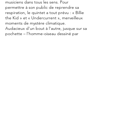
musiciens dans tous les sens. Pour
permettre à son public de reprendre sa
respiration, le quintet a tout prévu : « Billie
the Kid » et « Undercurrent », merveilleux
moments de mystère climatique.
Audacieux d’un bout à l’autre, jusque sur sa
pochette – l’homme-oiseau dessiné par
Avoine, et son cerveau-quintet –, ce disque
est un objet fabuleux à qui le label Futura a
su, en son temps, donner des ailes. Et
puisqu’on le réédite aujourd’hui, il ne nous
reste qu’un mot à dire : Alors!!!
Source: soufflecontinurecords.com
DIGITAL