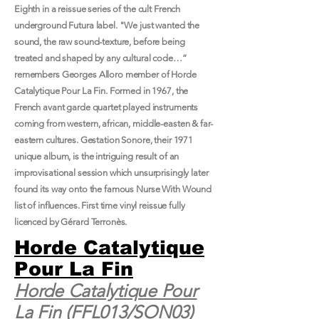
Eighth in a reissue series of the cult French
underground Futura label. "We just wanted the
sound, the raw sound-texture, before being
treated and shaped by any cultural code…”
remembers Georges Alloro member of Horde
Catalytique Pour La Fin. Formed in 1967, the
French avant garde quartet played instruments
coming from western, african, middle-easten & far-
eastern cultures. Gestation Sonore, their 1971
unique album, is the intriguing result of an
improvisational session which unsurprisingly later
found its way onto the famous Nurse With Wound
list of influences. First time vinyl reissue fully
licenced by Gérard Terronès.
Horde Catalytique
Pour La Fin
Horde Catalytique Pour
La Fin
(FFL013/SON03)