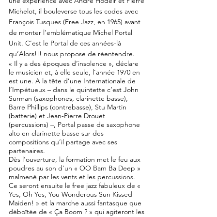
une expérience avec André Hodeir et Pierre
Michelot, il bouleverse tous les codes avec
François Tusques (Free Jazz, en 1965) avant
de monter l’emblématique Michel Portal
Unit. C’est le Portal de ces années-là
qu’Alors!!! nous propose de réentendre.
« Il y a des époques d’insolence », déclare
le musicien et, à elle seule, l’année 1970 en
est une. A la tête d’une Internationale de
l’Impétueux – dans le quintette c’est John
Surman (saxophones, clarinette basse),
Barre Phillips (contrebasse), Stu Martin
(batterie) et Jean-Pierre Drouet
(percussions) –, Portal passe de saxophone
alto en clarinette basse sur des
compositions qu’il partage avec ses
partenaires.
Dès l’ouverture, la formation met le feu aux
poudres au son d’un « OO Bam Ba Deep »
malmené par les vents et les percussions.
Ce seront ensuite le free jazz fabuleux de «
Yes, Oh Yes, You Wonderous Sun Kissed
Maiden! » et la marche aussi fantasque que
déboîtée de « Ça Boom ? » qui agiteront les