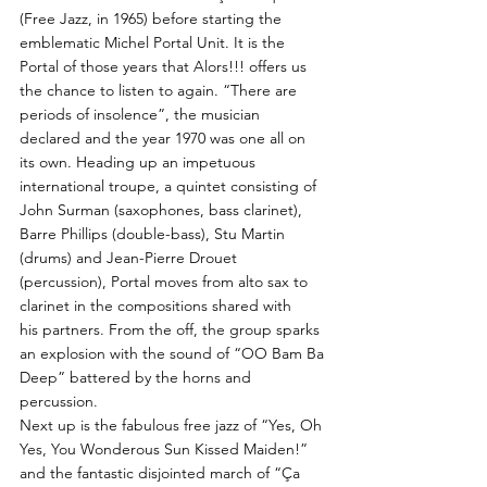
(Free Jazz, in 1965) before starting the
emblematic Michel Portal Unit. It is the
Portal of those years that Alors!!! offers us
the chance to listen to again. “There are
periods of insolence”, the musician
declared and the year 1970 was one all on
its own. Heading up an impetuous
international troupe, a quintet consisting of
John Surman (saxophones, bass clarinet),
Barre Phillips (double-bass), Stu Martin
(drums) and Jean-Pierre Drouet
(percussion), Portal moves from alto sax to
clarinet in the compositions shared with
his partners. From the off, the group sparks
an explosion with the sound of “OO Bam Ba
Deep” battered by the horns and
percussion.
Next up is the fabulous free jazz of “Yes, Oh
Yes, You Wonderous Sun Kissed Maiden!”
and the fantastic disjointed march of “Ça