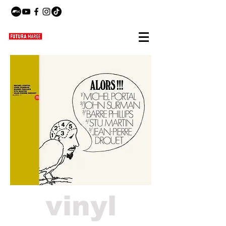
vinyl