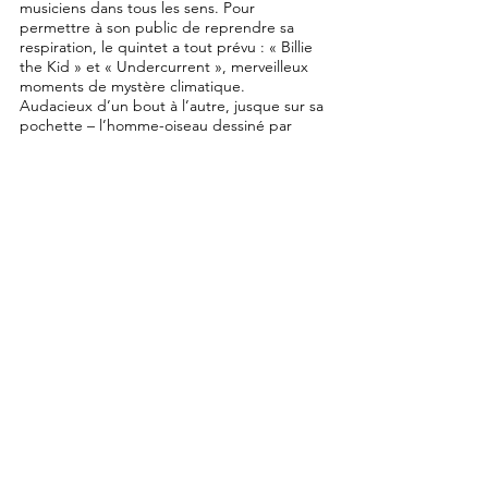
musiciens dans tous les sens. Pour
permettre à son public de reprendre sa
respiration, le quintet a tout prévu : « Billie
the Kid » et « Undercurrent », merveilleux
moments de mystère climatique.
Audacieux d’un bout à l’autre, jusque sur sa
pochette – l’homme-oiseau dessiné par
Avoine, et son cerveau-quintet –, ce disque
est un objet fabuleux à qui le label Futura a
su, en son temps, donner des ailes. Et
puisqu’on le réédite aujourd’hui, il ne nous
reste qu’un mot à dire : Alors!!!
Source: soufflecontinurecords.com
DIGITAL