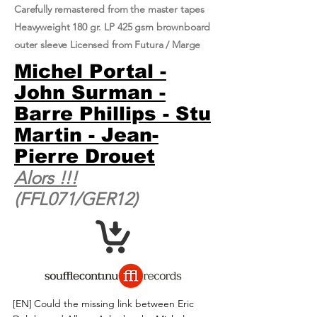
Carefully remastered from the master tapes
Heavyweight 180 gr. LP 425 gsm brownboard
outer sleeve Licensed from Futura / Marge
Michel Portal -
John Surman -
Barre Phillips - Stu
Martin - Jean-
Pierre Drouet
Alors !​!​!
(FFL071/GER12)
[EN]
Could the missing link between Eric