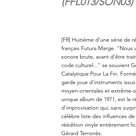
(FFL013/SON03)
[FR]
Huitième d'une série de r
français Futura Marge. "Nous vo
sonore brute, avant d'être tra
code culturel..." se souvient
Catalytique Pour La Fin. Formé 
garde joue d'instruments issus 
moyen-orientales et extrême-or
unique album de 1971, est le ré
d'improvisation qui, sans surpri
célèbre liste des influences 
réédition vinyle entièrement l
Gérard Terronès.