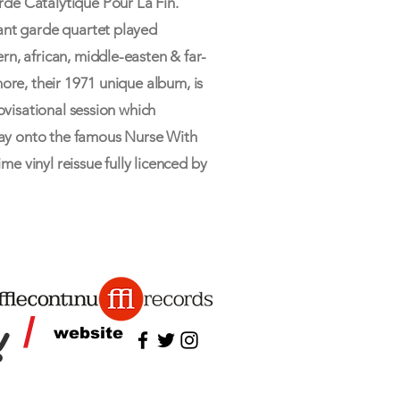
de Catalytique Pour La Fin.
ant garde quartet played
n, african, middle-easten & far-
ore, their 1971 unique album, is
rovisational session which
 way onto the famous Nurse With
ime vinyl reissue fully licenced by
/
website