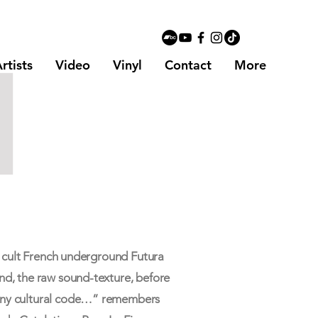
l
rtists
Video
Vinyl
Contact
More
he cult French underground Futura
nd, the raw sound-texture, before
any cultural code…” remembers