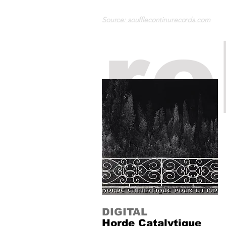
Source: soufflecontinurecords.com
re
DIGITAL
Horde Catalytique