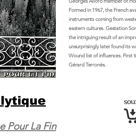
Georges Alloro member of Hor
Formed in 1967, the French av
instruments coming from wester
eastern cultures. Gestation Son
the intriguing result of an imp
unsurprisingly later found its
Wound list of influences. First t
Gérard Terronès.
lytique
e Pour La Fin