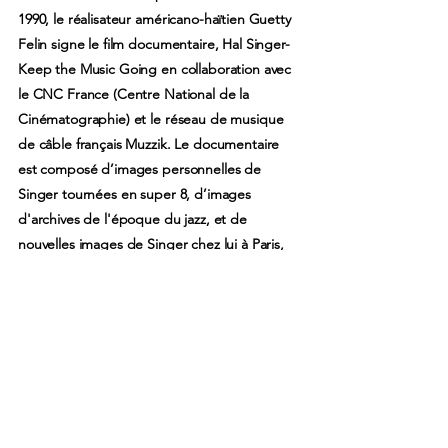
1990, le réalisateur américano-haïtien Guetty
Felin signe le film documentaire, Hal Singer-
Keep the Music Going en collaboration avec
le CNC France (Centre National de la
Cinématographie) et le réseau de musique
de câble français Muzzik. Le documentaire
est composé d’images personnelles de
Singer tournées en super 8, d’images
d'archives de l'époque du jazz, et de
nouvelles images de Singer chez lui à Paris,
en concert ou à l’école où il enseigne le jazz
à la jeune génération. Ce documentaire est
le seul film sur la carrière de Singer à ce jour.
En 2013, la ville de Chatou, où il réside,
inaugure un conservatoire à son nom. Hal
Singer meurt à Chatou le 18 août 2020 à
l’âge de 100 ans. Il est inhumé quatre jours
plus tard dans le cimetière des Landes de