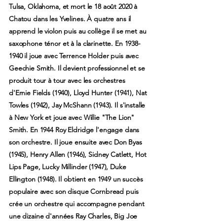
Tulsa, Oklahoma, et mort le 18 août 2020 à
Chatou dans les Yvelines. À quatre ans il
apprend le violon puis au collège il se met au
saxophone ténor et à la clarinette. En 1938-
1940 il joue avec Terrence Holder puis avec
Geechie Smith. Il devient professionnel et se
produit tour à tour avec les orchestres
d'Ernie Fields (1940), Lloyd Hunter (1941), Nat
Towles (1942), Jay McShann (1943). Il s'installe
à New York et joue avec Willie "The Lion"
Smith. En 1944 Roy Eldridge l'engage dans
son orchestre. Il joue ensuite avec Don Byas
(1945), Henry Allen (1946), Sidney Catlett, Hot
Lips Page, Lucky Millinder (1947), Duke
Ellington (1948). Il obtient en 1949 un succès
populaire avec son disque Cornbread puis
crée un orchestre qui accompagne pendant
une dizaine d'années Ray Charles, Big Joe