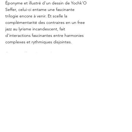
Éponyme et illustré d'un dessin de Yochk'O
Seffer, celui-ci entame une fascinante
trilogie encore à venir. Et scelle la
complémentarité des contraires en un free
jazz au lyrisme incandescent, fait
d'interactions fascinantes entre harmonies
complexes et rythmiques disjointes.
Source: soufflecontinurecords.com
DIGITAL
Perception
Perception