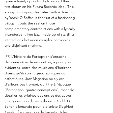
given a timely opportunity to record their
first album on his Futura Records label. This
eponymous opus, illustrated with a drawing
by Yochk'O Seffer, is the first of a fascinating
trilogy. It puts the seal on those
complementary contradictions with a lyrically
incandescent free jazz, made up of startling
interactions between complex harmonies
and disjointed rhythms.
[FR]
L'histoire de Perception s'enracine
dans une série de rencontres, a priori pas
évidentes, entre des musiciens d'horizons
divers, qu'ils soient géographiques ou
esthétiques. Jazz Magazine ne s'y est
d'ailleurs pas trompé, qui titre à l'époque
"Perception, quatre conceptions", avant de
détailler les origines des uns et des autres
(hongroise pour le saxophoniste Yochk'O
Seffer, allemande pour le pianiste Siegfried
Kessler, française pour le bassiste Didier