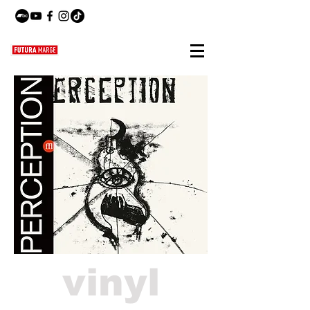
vinyl