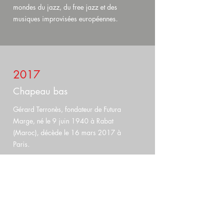
mondes du jazz, du free jazz et des
musiques improvisées européennes.
2017
Chapeau bas
Gérard Terronès, fondateur de Futura
Marge, né le 9 juin 1940 à Rabat
(Maroc), décède le 16 mars 2017 à
Paris.
2018
Futura Marge