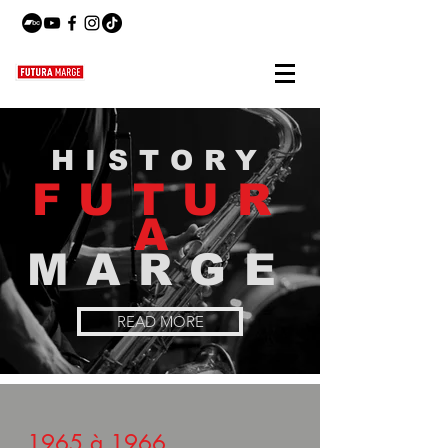
HISTORY
FUTUR
A
MARGE
READ MORE
1965 à 1966