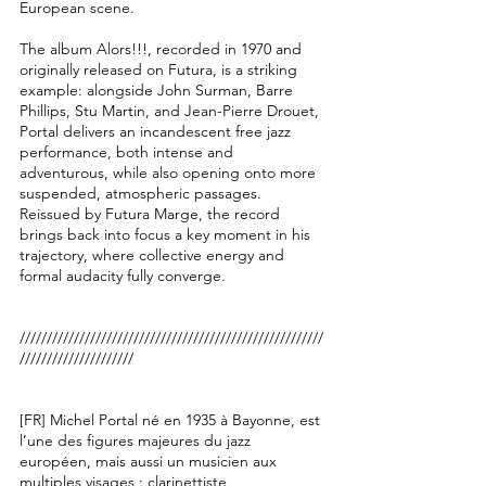
European scene.
The album Alors!!!, recorded in 1970 and
originally released on Futura, is a striking
example: alongside John Surman, Barre
Phillips, Stu Martin, and Jean-Pierre Drouet,
Portal delivers an incandescent free jazz
performance, both intense and
adventurous, while also opening onto more
suspended, atmospheric passages.
Reissued by Futura Marge, the record
brings back into focus a key moment in his
trajectory, where collective energy and
formal audacity fully converge.
////////////////////////////////////////////////////////
/////////////////////
[FR] Michel Portal né en 1935 à Bayonne, est
l’une des figures majeures du jazz
européen, mais aussi un musicien aux
multiples visages : clarinettiste,