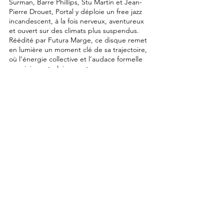
Surman, Barre Phillips, Stu Martin et Jean-
Pierre Drouet, Portal y déploie un free jazz
incandescent, à la fois nerveux, aventureux
et ouvert sur des climats plus suspendus.
Réédité par Futura Marge, ce disque remet
en lumière un moment clé de sa trajectoire,
où l’énergie collective et l’audace formelle
se rejoignent pleinement.
PICTURE: ©DR -
Michel Portal
/
website