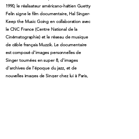
1990, le réalisateur américano-haïtien Guetty
Felin signe le film documentaire, Hal Singer-
Keep the Music Going en collaboration avec
le CNC France (Centre National de la
Cinématographie) et le réseau de musique
de câble français Muzzik. Le documentaire
est composé d’images personnelles de
Singer tournées en super 8, d’images
d'archives de l'époque du jazz, et de
nouvelles images de Singer chez lui à Paris,
en concert ou à l’école où il enseigne le jazz
à la jeune génération. Ce documentaire est
le seul film sur la carrière de Singer à ce jour.
En 2013, la ville de Chatou, où il réside,
inaugure un conservatoire à son nom. Hal
Singer meurt à Chatou le 18 août 2020 à
l’âge de 100 ans. Il est inhumé quatre jours
plus tard dans le cimetière des Landes de