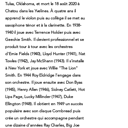
Tulsa, Oklahoma, et mort le 18 août 2020 à
Chatou dans les Yvelines. À quatre ans il
apprend le violon puis au collège il se met au
saxophone ténor et à la clarinette. En 1938-
1940 il joue avec Terrence Holder puis avec
Geechie Smith. Il devient professionnel et se
produit tour à tour avec les orchestres
d'Ernie Fields (1940), Lloyd Hunter (1941), Nat
Towles (1942), Jay McShann (1943). Il s'installe
à New York et joue avec Willie "The Lion"
Smith. En 1944 Roy Eldridge l'engage dans
son orchestre. Il joue ensuite avec Don Byas
(1945), Henry Allen (1946), Sidney Catlett, Hot
Lips Page, Lucky Millinder (1947), Duke
Ellington (1948). Il obtient en 1949 un succès
populaire avec son disque Cornbread puis
crée un orchestre qui accompagne pendant
une dizaine d'années Ray Charles, Big Joe