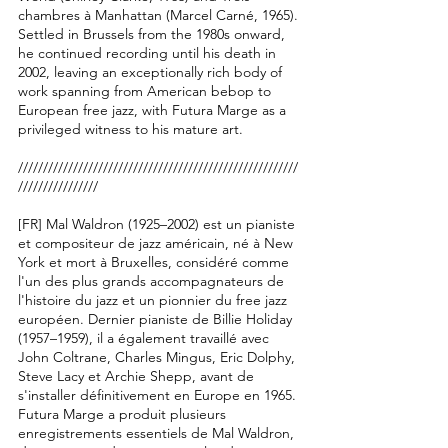
chambres à Manhattan (Marcel Carné, 1965).
Settled in Brussels from the 1980s onward,
he continued recording until his death in
2002, leaving an exceptionally rich body of
work spanning from American bebop to
European free jazz, with Futura Marge as a
privileged witness to his mature art.
////////////////////////////////////////////////////////
////////////////​
[FR] Mal Waldron (1925–2002) est un pianiste
et compositeur de jazz américain, né à New
York et mort à Bruxelles, considéré comme
l'un des plus grands accompagnateurs de
l'histoire du jazz et un pionnier du free jazz
européen. Dernier pianiste de Billie Holiday
(1957–1959), il a également travaillé avec
John Coltrane, Charles Mingus, Eric Dolphy,
Steve Lacy et Archie Shepp, avant de
s'installer définitivement en Europe en 1965.​
Futura Marge a produit plusieurs
enregistrements essentiels de Mal Waldron,