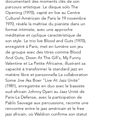
documentant des moments clés de son
parcours artistique. Le disque solo The
Opening (1970), capté en live au Centre
Culturel Américain de Paris le 19 novembre
1970, révèle la maîtrise du pianiste dans un
format intimiste, avec une approche
méditative et cyclique caractéristique de
son style. Le trio live Blood and Guts (1970),
enregistré à Paris, met en lumière son jeu
de groupe avec des titres comme Blood
And Guts, Down At The Gill's, My Funny
Valentine et La Petite Africaine, illustrant sa
capacité à transformer le standard jazz en
matière libre et personnelle.La collaboration
Some Jive Ass Boer "Live At Jazz Unité"
(1981), enregistrée en duo avec le bassiste
sud-africain Johnny Dyani au Jazz Unité de
Paris-La Défense, avec la participation de
Pablo Sauvage aux percussions, raconte une
rencontre entre le jazz américain et le free
jazz africain, où Waldron confirme son statut
de vétéran visionnaire encore en pleine
évolution créative.​Ces trois albums pour
Futura Marge capturent la dualité du jeu de