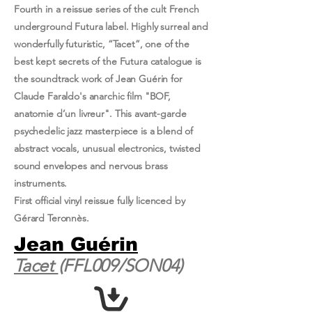
Fourth in a reissue series of the cult French
underground Futura label. Highly surreal and
wonderfully futuristic, “Tacet”, one of the
best kept secrets of the Futura catalogue is
the soundtrack work of Jean Guérin for
Claude Faraldo's anarchic film "BOF,
anatomie d’un livreur". This avant-garde
psychedelic jazz masterpiece is a blend of
abstract vocals, unusual electronics, twisted
sound envelopes and nervous brass
instruments.
First official vinyl reissue fully licenced by
Gérard Teronnès.
Jean Guérin
Tacet
(FFL009/SON04)